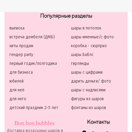
Популярные разделы
выписка
шары в потолок
встреча дембеля (ДМБ)
шары именные/с фото
хиты продаж
коробка - сюрприз
гендер party
шары Баблс
первый годик/полгодика
гирлянды
для бизнеса
шары с цифрами
юбилей
дарить деньги/ фото
для неё
шары с надписями
для него
фигуры из шаров
детский праздник 2-5 лет
фонтаны из шаров
Контакты
Bon bon bubbles
Доставка воздушных шаров в