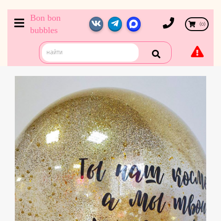
Bon bon
(
0
)
bubbles