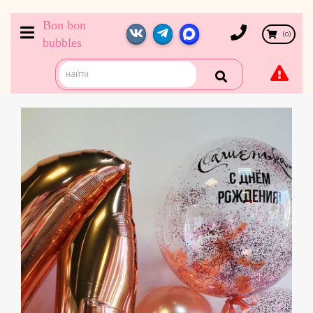
Bon bon
(
0
)
bubbles