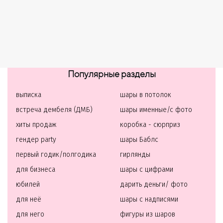
Популярные разделы
выписка
шары в потолок
встреча дембеля (ДМБ)
шары именные/с фото
хиты продаж
коробка - сюрприз
гендер party
шары Баблс
первый годик/полгодика
гирлянды
для бизнеса
шары с цифрами
юбилей
дарить деньги/ фото
для неё
шары с надписями
для него
фигуры из шаров