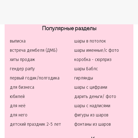
Популярные разделы
выписка
шары в потолок
встреча дембеля (ДМБ)
шары именные/с фото
хиты продаж
коробка - сюрприз
гендер party
шары Баблс
первый годик/полгодика
гирлянды
для бизнеса
шары с цифрами
юбилей
дарить деньги/ фото
для неё
шары с надписями
для него
фигуры из шаров
детский праздник 2-5 лет
фонтаны из шаров