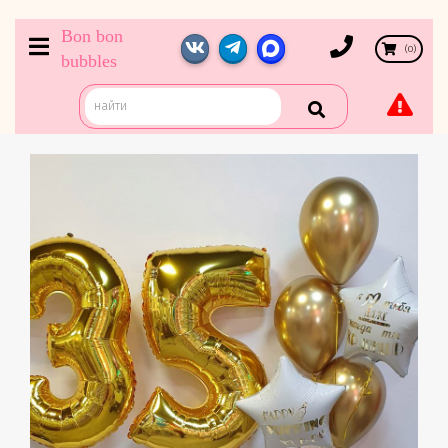
Bon bon
(
0
)
bubbles