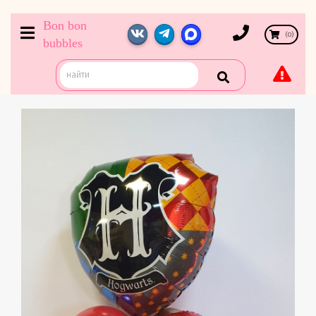
Bon bon
(
0
)
bubbles