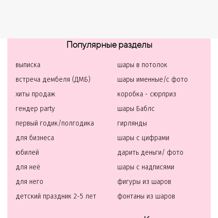
Популярные разделы
выписка
шары в потолок
встреча дембеля (ДМБ)
шары именные/с фото
хиты продаж
коробка - сюрприз
гендер party
шары Баблс
первый годик/полгодика
гирлянды
для бизнеса
шары с цифрами
юбилей
дарить деньги/ фото
для неё
шары с надписями
для него
фигуры из шаров
детский праздник 2-5 лет
фонтаны из шаров