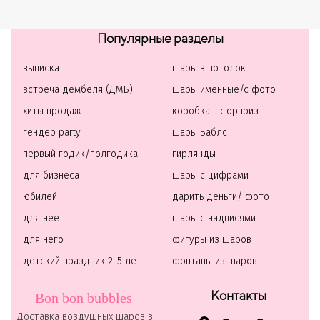
Популярные разделы
выписка
шары в потолок
встреча дембеля (ДМБ)
шары именные/с фото
хиты продаж
коробка - сюрприз
гендер party
шары Баблс
первый годик/полгодика
гирлянды
для бизнеса
шары с цифрами
юбилей
дарить деньги/ фото
для неё
шары с надписями
для него
фигуры из шаров
детский праздник 2-5 лет
фонтаны из шаров
Контакты
Bon bon bubbles
Доставка воздушных шаров в