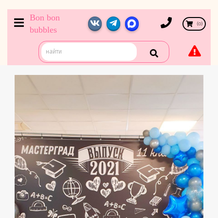
Bon bon
(
0
)
bubbles